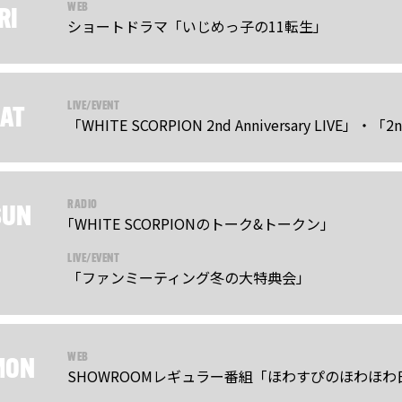
WEB
RI
ショートドラマ「いじめっ子の11転生」
LIVE/EVENT
AT
「WHITE SCORPION 2nd Anniversary LIVE」・「2nd A
RADIO
SUN
｢WHITE SCORPIONのトーク&トークン｣
LIVE/EVENT
「ファンミーティング冬の大特典会」
WEB
MON
SHOWROOMレギュラー番組「ほわすぴのほわほわ