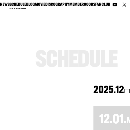
NEWS
SCHEDULE
BLOG
MOVIE
DISCOGRAPHY
MEMBER
GOODS
FANCLUB
S
C
H
E
D
U
L
E
2025.12
12.01.