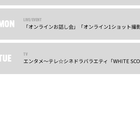
LIVE/EVENT
MON
「オンラインお話し会」「オンライン1ショット撮
TV
TUE
エンタメ～テレ☆シネドラバラエティ「WHITE SCORP