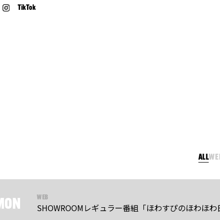
TikTok
ALL
WE
WEB
MON
SHOWROOMレギュラー番組「ほわすぴのほわほわ