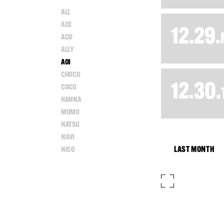
ALL
ACE
12.29.
ACO
ALLY
AOI
CHOCO
12.30.
COCO
HANNA
MOMO
NATSU
NAVI
LAST MONTH
NICO