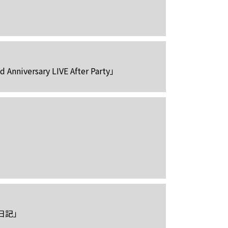
nniversary LIVE After Party」
日記」