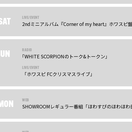
LIVE/EVENT
SAT
2ndミニアルバム『Corner of my heart』ホワ
RADIO
SUN
｢WHITE SCORPIONのトーク&トークン｣
LIVE/EVENT
「ホワスピ FCクリスマスライブ」
WEB
MON
SHOWROOMレギュラー番組「ほわすぴのほわほわ