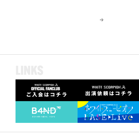
L
I
N
K
S