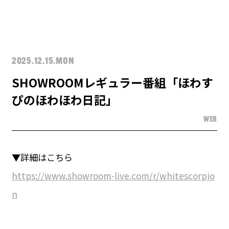
2025.12.15.MON
SHOWROOMレギュラー番組「ほわす
ぴのほわほわ日記」
WEB
▼詳細はこちら
https://www.showroom-live.com/r/whitescorpio
n