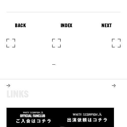
BACK
INDEX
NEXT
L
I
N
K
S