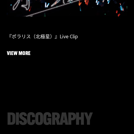
『ポラリス（北極星）』Live Clip
VIEW MORE
D
I
S
C
O
G
R
A
P
H
Y