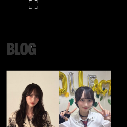
B
L
O
G