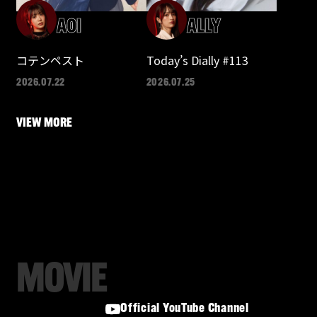
AOI
ALLY
コテンペスト
Today’s Dially #113
2026.07.22
2026.07.25
VIEW MORE
M
O
V
I
E
Official YouTube Channel