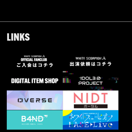
L
I
N
K
S