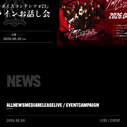
N
E
W
S
ALL
NEWS
MEDIA
RELEASE
LIVE / EVENT
CAMPAIGN
2026.08.08
LIVE / EVENT