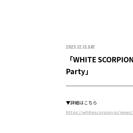
2025.12.13.SAT
「WHITE SCORPION 
Party」
▼詳細はこちら
https://whitescorpion.jp/news/