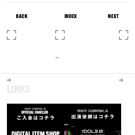
BACK
INDEX
NEXT
L
I
N
K
S