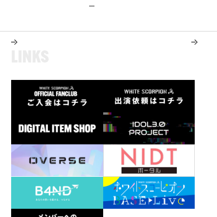
L
I
N
K
S