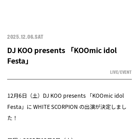
2025.12.06.SAT
DJ KOO presents 「KOOmic idol
Festa」
LIVE/EVENT
12月6日（土）DJ KOO presents 「KOOmic idol
Festa」に WHITE SCORPION の出演が決定しまし
た！