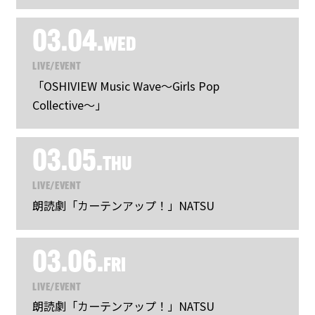
03.04.
WED
LIVE/EVENT
「OSHIVIEW Music Wave〜Girls Pop
Collective〜」
03.05.
THU
LIVE/EVENT
朗読劇「カーテンアップ！」NATSU
03.06.
FRI
LIVE/EVENT
朗読劇「カーテンアップ！」NATSU