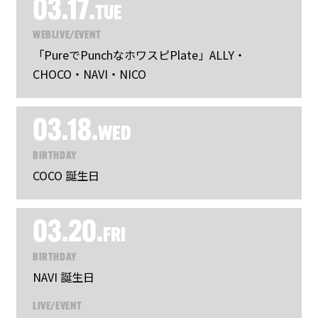
03.17.
TUE
WEB
LIVE/EVENT
「PureでPunchなホワスピPlate」ALLY・
CHOCO・NAVI・NICO
03.18.
WED
BIRTHDAY
COCO 誕生日
03.20.
FRI
BIRTHDAY
NAVI 誕生日
LIVE/EVENT