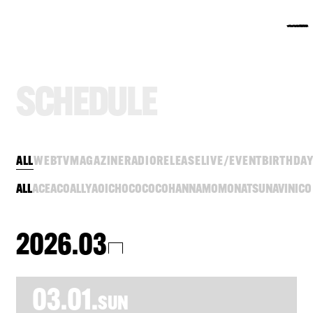
S
C
H
E
D
U
L
E
ALL
WEB
TV
MAGAZINE
RADIO
RELEASE
LIVE/EVENT
BIRTHDA
ALL
ACE
ACO
ALLY
AOI
CHOCO
COCO
HANNA
MOMO
NATSU
NAVI
NICO
2026.03
03.01.
SUN