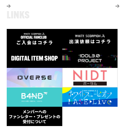
L
I
N
K
S