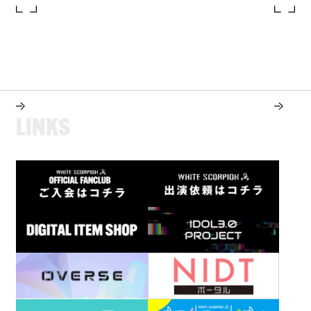
L
I
N
K
S