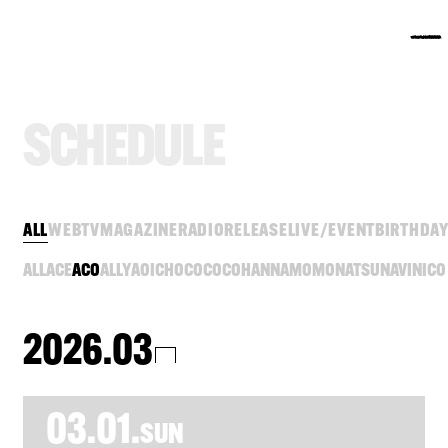
S
C
H
E
D
U
L
E
ALL
WEB
TV
MAGAZINE
RADIO
RELEASE
LIVE/EVENT
BIRTHDA
ALL
ACE
ACO
ALLY
AOI
CHOCO
COCO
HANNA
MOMO
NATSU
NAVI
NICO
2026.03
03.01.
SUN