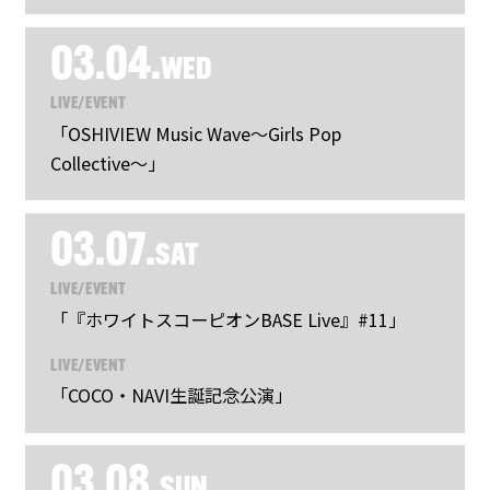
03.04.
WED
LIVE/EVENT
「OSHIVIEW Music Wave〜Girls Pop
Collective〜」
03.07.
SAT
LIVE/EVENT
「『ホワイトスコーピオンBASE Live』#11」
LIVE/EVENT
「COCO・NAVI生誕記念公演」
03.08.
SUN