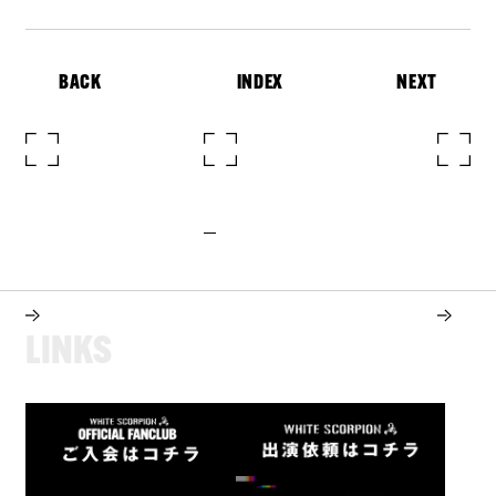
BACK
INDEX
NEXT
L
I
N
K
S