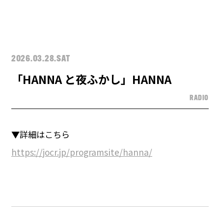
2026.03.28.SAT
「HANNA と夜ふかし」HANNA
RADIO
▼詳細はこちら
https://jocr.jp/programsite/hanna/