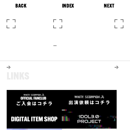
BACK
INDEX
NEXT
L
I
N
K
S