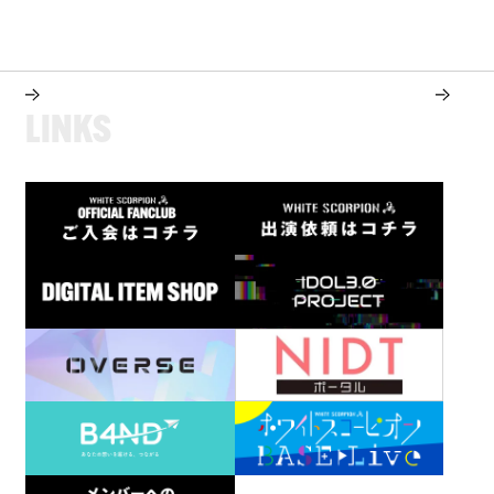
L
I
N
K
S