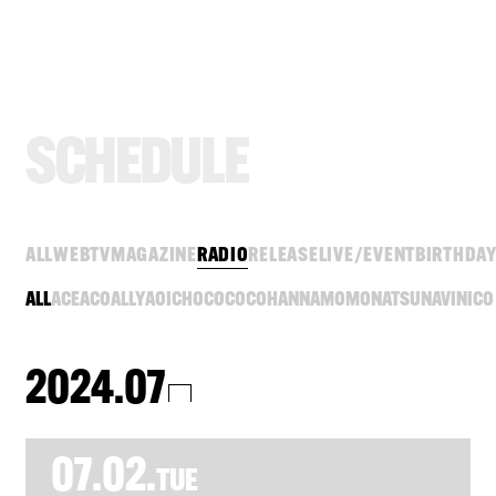
S
C
H
E
D
U
L
E
ALL
WEB
TV
MAGAZINE
RADIO
RELEASE
LIVE/EVENT
BIRTHDA
ALL
ACE
ACO
ALLY
AOI
CHOCO
COCO
HANNA
MOMO
NATSU
NAVI
NICO
2024.07
07.02.
TUE