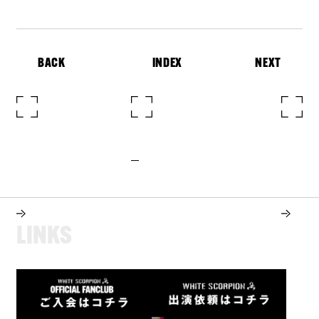
BACK
INDEX
NEXT
L
I
N
K
S