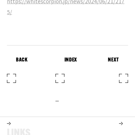
https://whitescorpion.jp/news/2024/06/21/217
5/
BACK
INDEX
NEXT
L
I
N
K
S