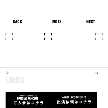
BACK
INDEX
NEXT
L
I
N
K
S