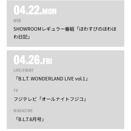
04.22.
MON
WEB
SHOWROOMレギュラー番組「ほわすぴのほわほ
わ日記」
04.26.
FRI
LIVE/EVENT
「B.L.T. WONDERLAND LIVE vol.1」
TV
フジテレビ「オールナイトフジコ」
MAGAZINE
「B.L.T.6月号」