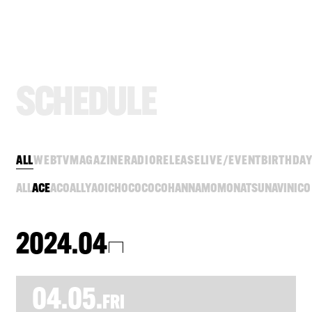
S
C
H
E
D
U
L
E
ALL
WEB
TV
MAGAZINE
RADIO
RELEASE
LIVE/EVENT
BIRTHDA
ALL
ACE
ACO
ALLY
AOI
CHOCO
COCO
HANNA
MOMO
NATSU
NAVI
NICO
2024.04
04.05.
FRI