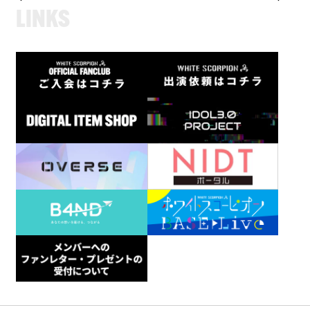
L
I
N
K
S