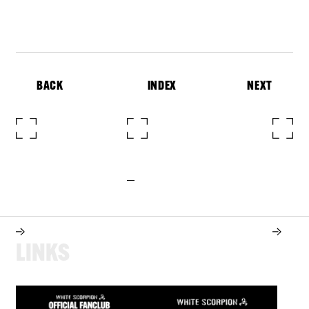
BACK
INDEX
NEXT
L
I
N
K
S