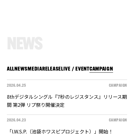
N
E
W
S
ALL
NEWS
MEDIA
RELEASE
LIVE / EVENT
CAMPAIGN
2026.04.25
CAMPAIGN
8thデジタルシングル『7秒のレジスタンス』リリース期
間 第2弾 リプ祭り開催決定
2026.04.23
CAMPAIGN
「I.W.S.P.（池袋ホワスピプロジェクト）」開始！