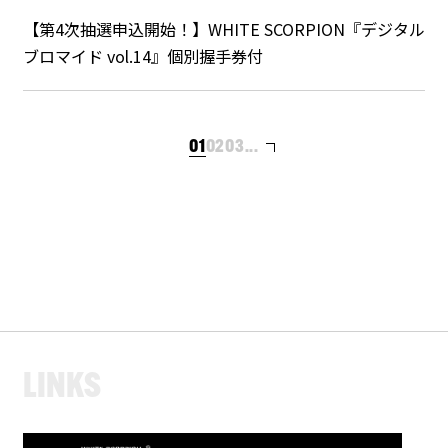
【第4次抽選申込開始！】WHITE SCORPION『デジタル
ブロマイド vol.14』個別握手券付
01
02
03
...
L
I
N
K
S