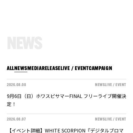
N
E
W
S
ALL
NEWS
MEDIA
RELEASE
LIVE / EVENT
CAMPAIGN
2026.08.08
NEWS
LIVE / EVENT
9月6日（日）ホワスピサマーFINAL フリーライブ開催決
定！
2026.08.07
NEWS
LIVE / EVENT
【イベント詳細】WHITE SCORPION『デジタルブロマ