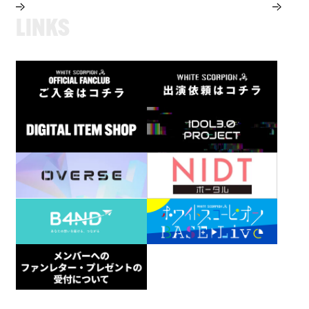
L
I
N
K
S