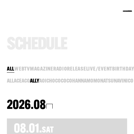
S
C
H
E
D
U
L
E
ALL
WEB
TV
MAGAZINE
RADIO
RELEASE
LIVE/EVENT
BIRTHDA
ALL
ACE
ACO
ALLY
AOI
CHOCO
COCO
HANNA
MOMO
NATSU
NAVI
NICO
2026.08
08.01.
SAT