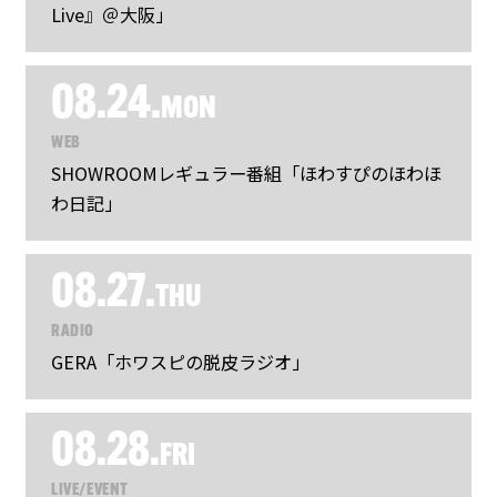
Live』＠大阪」
08.24.
MON
WEB
SHOWROOMレギュラー番組「ほわすぴのほわほ
わ日記」
08.27.
THU
RADIO
GERA「ホワスピの脱皮ラジオ」
08.28.
FRI
LIVE/EVENT