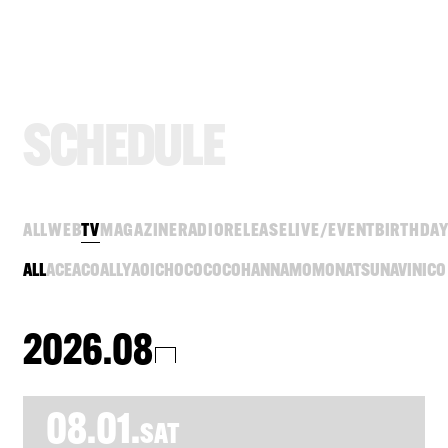
S
C
H
E
D
U
L
E
ALL
WEB
TV
MAGAZINE
RADIO
RELEASE
LIVE/EVENT
BIRTHDA
ALL
ACE
ACO
ALLY
AOI
CHOCO
COCO
HANNA
MOMO
NATSU
NAVI
NICO
2026.08
08.01.
SAT