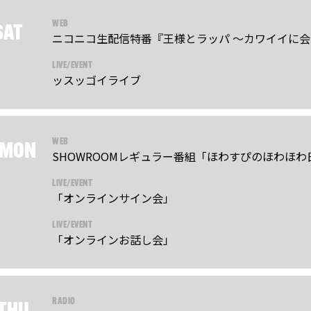
WEB
SAT
ニコニコ生配信特番『王様とラッパ ～カワイイに会いた
LIVE/EVENT
ッスッゴイライブ
WEB
MON
SHOWROOMレギュラー番組「ほわすぴのほわほわ
LIVE/EVENT
「オンラインサイン会」
LIVE/EVENT
「オンラインお話し会」
RADIO