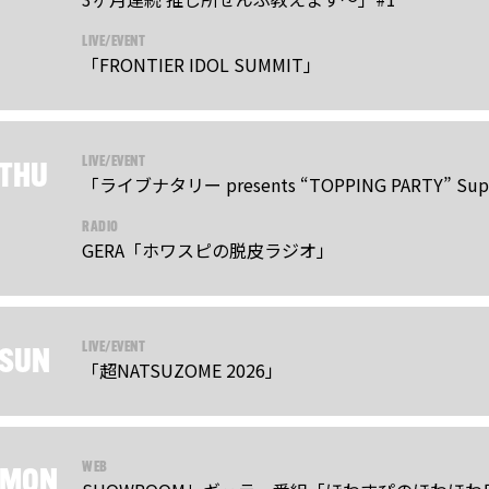
LIVE/EVENT
「FRONTIER IDOL SUMMIT」
LIVE/EVENT
THU
「ライブナタリー presents “TOPPING PARTY” Supp
RADIO
GERA「ホワスピの脱皮ラジオ」
LIVE/EVENT
SUN
「超NATSUZOME 2026」
WEB
MON