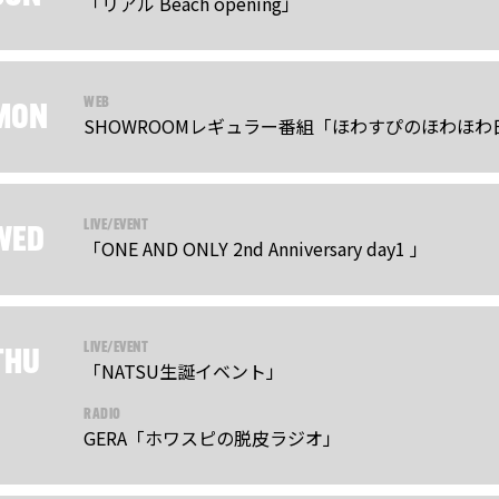
「リアル Beach opening」
WEB
MON
SHOWROOMレギュラー番組「ほわすぴのほわほわ
LIVE/EVENT
WED
「ONE AND ONLY 2nd Anniversary day1 」
LIVE/EVENT
THU
「NATSU生誕イベント」
RADIO
GERA「ホワスピの脱皮ラジオ」