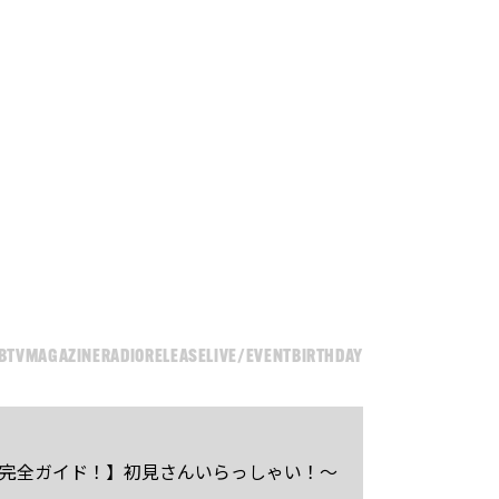
B
TV
MAGAZINE
RADIO
RELEASE
LIVE/EVENT
BIRTHDAY
ン完全ガイド！】初見さんいらっしゃい！～