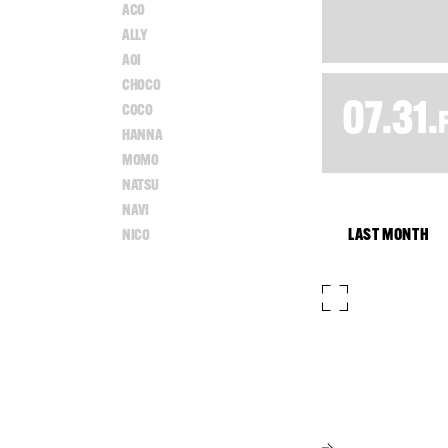
ACO
ALLY
AOI
CHOCO
07.31.
COCO
HANNA
MOMO
NATSU
NAVI
LAST MONTH
NICO