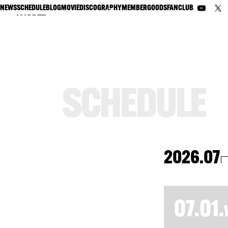
NEWS
SCHEDULE
BLOG
MOVIE
DISCOGRAPHY
MEMBER
GOODS
FANCLUB
S
C
H
E
D
U
L
E
2026.07
07.01.