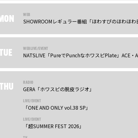
WEB
MON
SHOWROOMレギュラー番組「ほわすぴのほわほわ
WEB
LIVE/EVENT
TUE
NATSLIVE「PureでPunchなホワスピPlate」ACE・A
RADIO
THU
GERA「ホワスピの脱皮ラジオ」
LIVE/EVENT
「ONE AND ONLY vol.38 SP」
LIVE/EVENT
「超SUMMER FEST 2026」