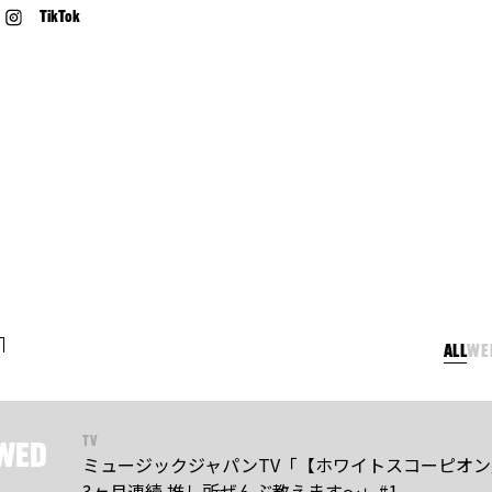
TikTok
ALL
WE
TV
WED
ミュージックジャパンTV「【ホワイトスコーピオ
3ヶ月連続 推し所ぜんぶ教えます～」#1