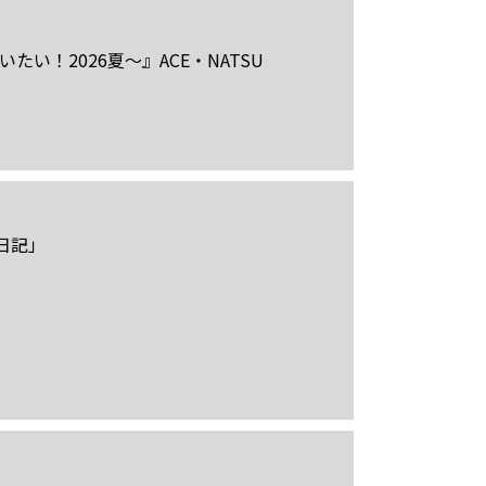
い！2026夏～』ACE・NATSU
日記」