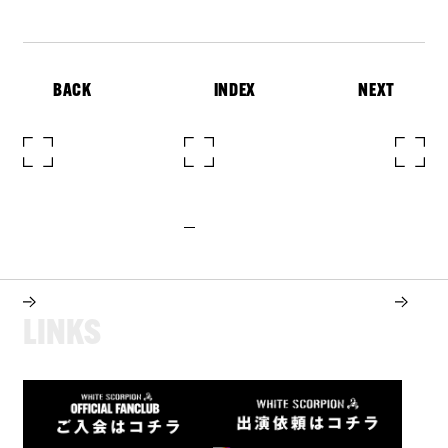
BACK
INDEX
NEXT
L
I
N
K
S