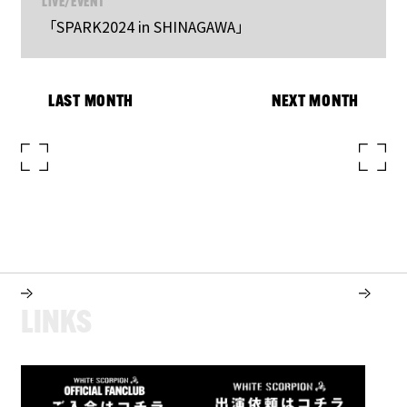
LIVE/EVENT
「SPARK2024 in SHINAGAWA」
LAST MONTH
NEXT MONTH
L
I
N
K
S