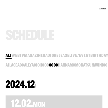
S
C
H
E
D
U
L
E
ALL
WEB
TV
MAGAZINE
RADIO
RELEASE
LIVE/EVENT
BIRTHDA
ALL
ACE
ACO
ALLY
AOI
CHOCO
COCO
HANNA
MOMO
NATSU
NAVI
NICO
2024.12
12.02.
MON