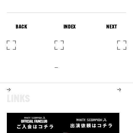
BACK
INDEX
NEXT
L
I
N
K
S