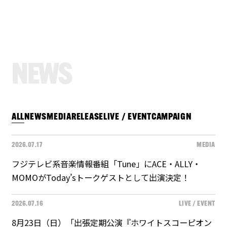
N
E
W
S
ALL
NEWS
MEDIA
RELEASE
LIVE / EVENT
CAMPAIGN
2026.07.17
MEDIA
フジテレビ系音楽情報番組「Tune」にACE・ALLY・
MOMOがToday’sトークゲストとして出演決定！
2026.07.16
LIVE / EVENT
8月23日（日）「出張定期公演『ホワイトスコーピオン