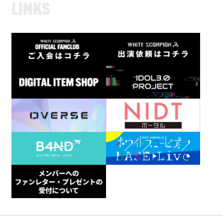
L
I
N
K
S