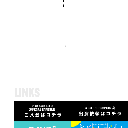
L
I
N
K
S