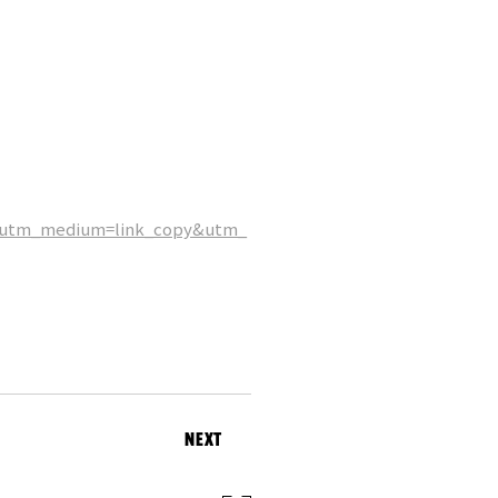
n&utm_medium=link_copy&utm_
NEXT