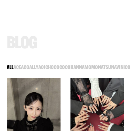
B
L
O
G
ALL
ACE
ACO
ALLY
AOI
CHOCO
COCO
HANNA
MOMO
NATSU
NAVI
NICO