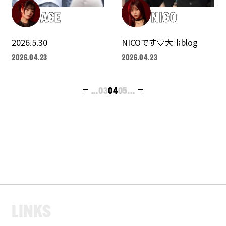
ACE
NICO
2026.5.30
NICOです🤍大事blog
2026.04.23
2026.04.23
...
03
04
05
...
L
I
N
K
S