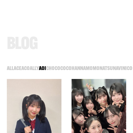
B
L
O
G
ALL
ACE
ACO
ALLY
AOI
CHOCO
COCO
HANNA
MOMO
NATSU
NAVI
NICO