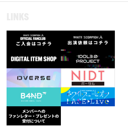
L
I
N
K
S