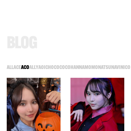
B
L
O
G
ALL
ACE
ACO
ALLY
AOI
CHOCO
COCO
HANNA
MOMO
NATSU
NAVI
NICO