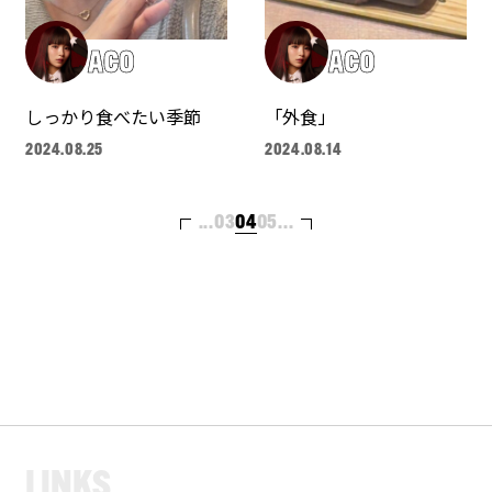
ACO
ACO
しっかり食べたい季節
「外食」
2024.08.25
2024.08.14
...
03
04
05
...
L
I
N
K
S