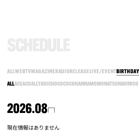
S
C
H
E
D
U
L
E
ALL
WEB
TV
MAGAZINE
RADIO
RELEASE
LIVE/EVENT
BIRTHDA
ALL
ACE
ACO
ALLY
AOI
CHOCO
COCO
HANNA
MOMO
NATSU
NAVI
NICO
2026.08
現在情報はありません