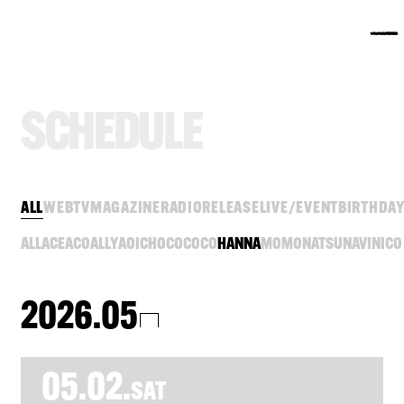
S
C
H
E
D
U
L
E
ALL
WEB
TV
MAGAZINE
RADIO
RELEASE
LIVE/EVENT
BIRTHDA
ALL
ACE
ACO
ALLY
AOI
CHOCO
COCO
HANNA
MOMO
NATSU
NAVI
NICO
2026.05
05.02.
SAT