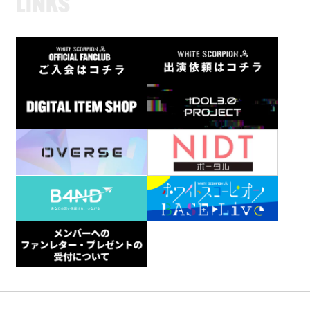
L
I
N
K
S