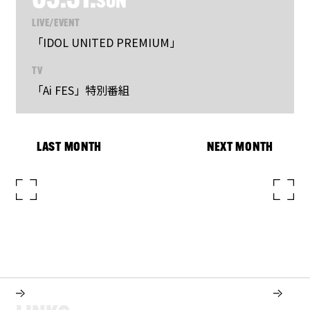
05.31.
SUN
LIVE/EVENT
「IDOL UNITED PREMIUM」
TV
「Ai FES」特別番組
LAST MONTH
NEXT MONTH