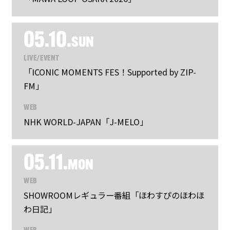
05.10.
SUN
LIVE/EVENT
「ICONIC MOMENTS FES！Supported by ZIP-
FM」
WEB
NHK WORLD-JAPAN「J-MELO」
05.11.
MON
WEB
SHOWROOMレギュラー番組「ほわすぴのほわほ
わ日記」