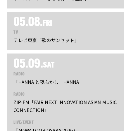
05.08.
FRI
TV
テレビ東京「歌のサンセット」
05.09.
SAT
RADIO
「HANNA と夜ふかし」HANNA
RADIO
ZIP-FM「FAIR NEXT INNOVATION ASIAN MUSIC
CONNECTION」
LIVE/EVENT
「MAWA LOOP OSAKA 2026」