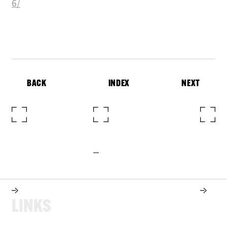
6/
BACK
INDEX
NEXT
L
I
N
K
S