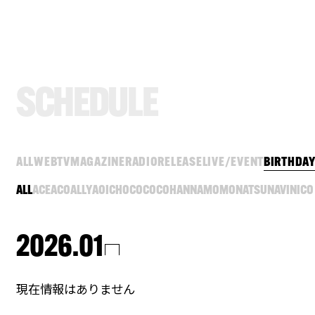
S
C
H
E
D
U
L
E
ALL
WEB
TV
MAGAZINE
RADIO
RELEASE
LIVE/EVENT
BIRTHDA
ALL
ACE
ACO
ALLY
AOI
CHOCO
COCO
HANNA
MOMO
NATSU
NAVI
NICO
2026.01
現在情報はありません