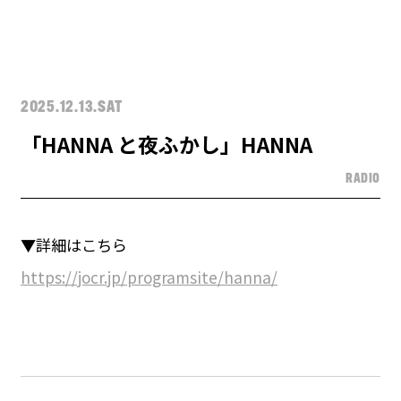
2025.12.13.SAT
「HANNA と夜ふかし」HANNA
RADIO
▼詳細はこちら
https://jocr.jp/programsite/hanna/