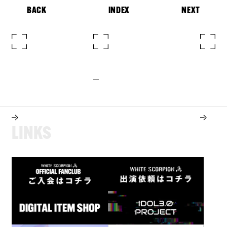
BACK
INDEX
NEXT
L
I
N
K
S