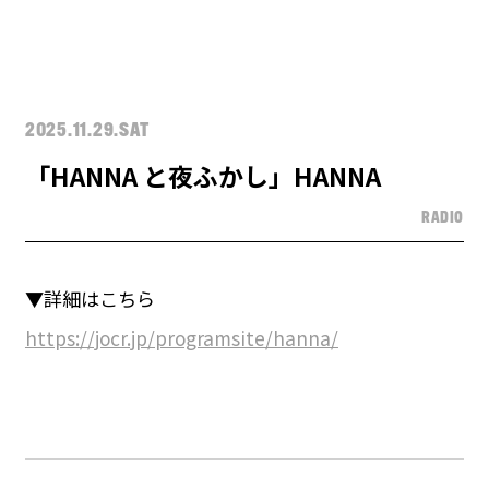
2025.11.29.SAT
「HANNA と夜ふかし」HANNA
RADIO
▼詳細はこちら
https://jocr.jp/programsite/hanna/