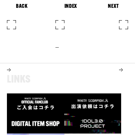
BACK
INDEX
NEXT
L
I
N
K
S