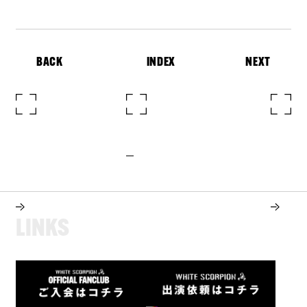
BACK
INDEX
NEXT
L
I
N
K
S