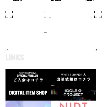
L
I
N
K
S