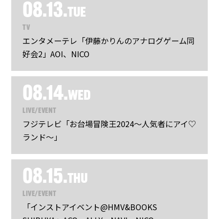
08.13.
TUE
TV
エンタメーテレ「伊藤かりんのアナログゲーム同
好会2」AOI、NICO
08.14.
WED
LIVE/EVENT
フジテレビ「お台場冒険王2024～人気者にアイ♡
ランド～」
08.15.
THU
LIVE/EVENT
「インストアイベント@HMV&BOOKS