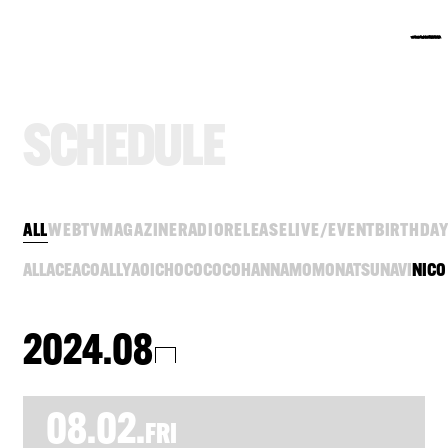
S
C
H
E
D
U
L
E
ALL
WEB
TV
MAGAZINE
RADIO
RELEASE
LIVE/EVENT
BIRTHDA
ALL
ACE
ACO
ALLY
AOI
CHOCO
COCO
HANNA
MOMO
NATSU
NAVI
NICO
2024.08
08.02.
FRI