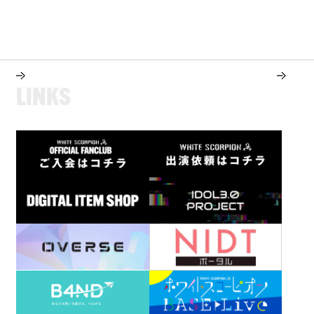
L
I
N
K
S