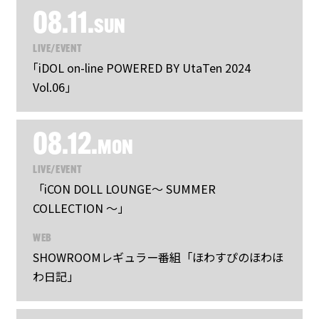
08.11.
SUN
LIVE/EVENT
｢iDOL on-line POWERED BY UtaTen 2024
Vol.06｣
08.12.
MON
LIVE/EVENT
「iCON DOLL LOUNGE〜 SUMMER
COLLECTION 〜」
WEB
SHOWROOMレギュラー番組「ほわすぴのほわほ
わ日記」