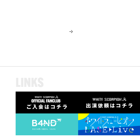
L
I
N
K
S