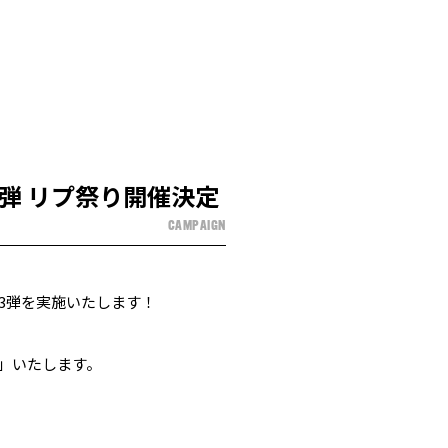
3弾 リプ祭り開催決定
CAMPAIGN
り第3弾を実施いたします！
返」いたします。