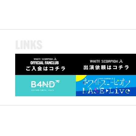
L
I
N
K
S