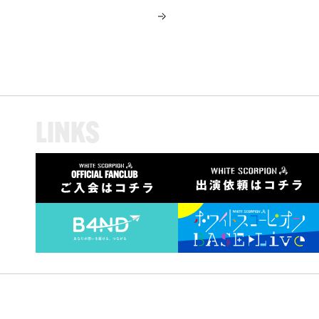
L
I
N
K
S