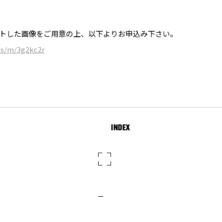
ットした画像をご用意の上、以下よりお申込み下さい。
ds/m/3g2kc2r
INDEX