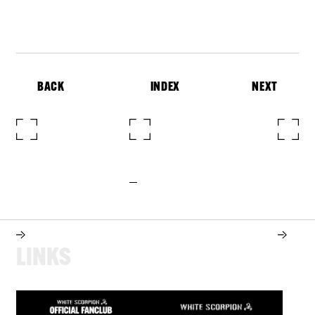
BACK
INDEX
NEXT
L
I
N
K
S