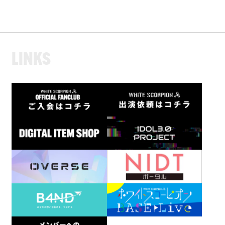
L
I
N
K
S