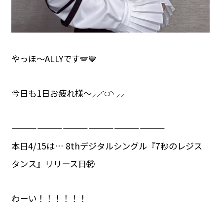
やっほ〜ALLYです🪽💙
今日も1日お疲れ様〜⸝⸝◜࿀◝ ⸝⸝
——————————————————
本日4/15は… 8thデジタルシングル『7秒のレジス
タンス』リリース日㊗️
わーい！！！！！！