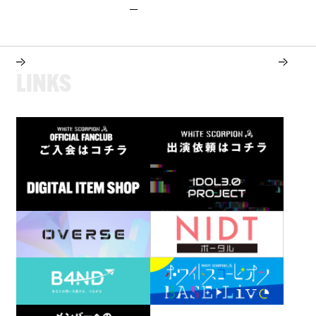
L
I
N
K
S