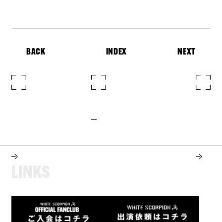
BACK
INDEX
NEXT
L
I
N
K
S