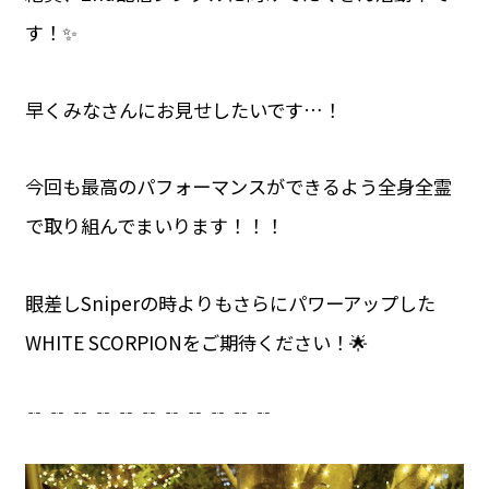
す！✨
早くみなさんにお見せしたいです…！
今回も最高のパフォーマンスができるよう全身全霊
で取り組んでまいります！！！
眼差しSniperの時よりもさらにパワーアップした
WHITE SCORPIONをご期待ください！🌟
﹊ ﹊ ﹊ ﹊ ﹊ ﹊ ﹊ ﹊ ﹊ ﹊ ﹊