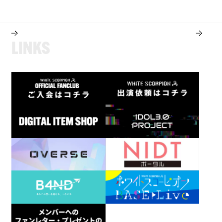
L
I
N
K
S