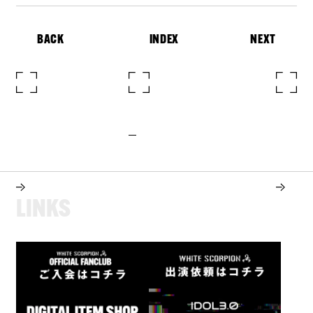
BACK
INDEX
NEXT
L
I
N
K
S