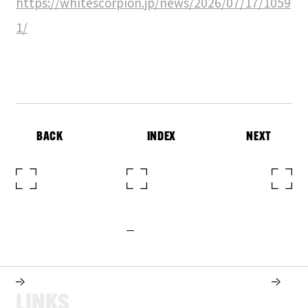
https://whitescorpion.jp/news/2026/07/17/1059
1/
BACK
INDEX
NEXT
L
I
N
K
S